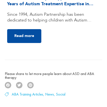
Years of Autism Treatment Expertise in
Quezon City, Manila
Since 1994, Autism Partnership has been
dedicated to helping children with Autism
Spectrum Disorder (ASD) reach their fullest
potential through high-quality, individualized
Read more
autism treatment. Founded by clinicians trained
under the groundbreaking UCLA Young Autism
Project, Autism Partnership was built on
decades of clinical experience, research, and a
deep belief that children with autism can make
[…]
Please share to let more people learn about ASD and ABA
therapy:
ABA Training Articles
,
News
,
Social