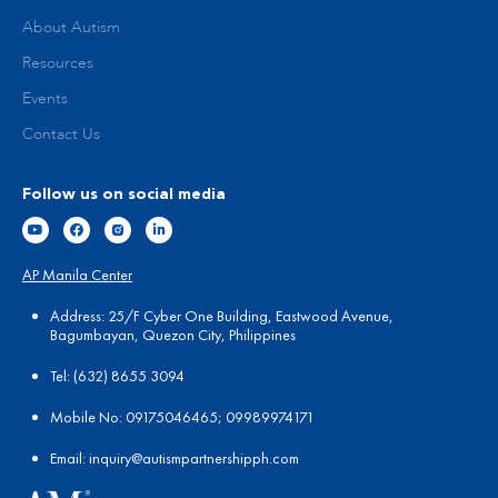
About Autism
Resources
Events
Contact Us
Follow us on social media
AP Manila Center
Address: 25/F Cyber One Building, Eastwood Avenue,
Bagumbayan, Quezon City, Philippines
Tel:
(
632) 8655 3094
Mobile No: 09175046465; 09989974171
Email:
in
quiry@autismpartnershipph.com